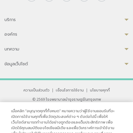
บริการ
องค์กร
บทความ
ข้อมูลเว็ปไซต์
ความเป็นส่วนตัว
|
เงื่อนไขการใช้งาน
|
นโยบายคุกกี้
© 2569 โรงพยาบาลบำรุงราษฎร์ในกรุงเทพ
ที่ได้รับการรับรองจาก JCI มาตรฐานโรงพยาบาลระดับสากล
เมื่อคลิก “อนุญาตคุกกี้ทั้งหมด” หมายความว่าผู้ใช้งานยอมรับที่จะ
33 สุขุมวิท ซอย 3 เขตวัฒนา กรุงเทพ 10110 ประเทศไทย
เปิดการใช้งานคุกกี้เพื่อวัตถุประสงค์ต่าง ๆ ดังต่อไปนี้ เพื่อให้
หากท่านมีข้อคิดเห็นหรือปัญหาในการใช้เว็บไซต์ของเรา
เว็บไซต์สามารถทำงานได้อย่างถูกต้องและเต็มประสิทธิภาพ เพื่อ
เปิดใช้คุณสมบัติของโซเชียลมีเดีย และเพื่อวิเคราะห์การเข้าใช้งาน