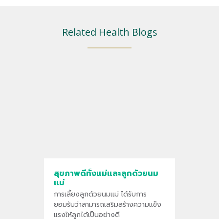
Related Health Blogs
สุขภาพดีทั้งแม่และลูกด้วยนม
แม่
การเลี้ยงลูกด้วยนมแม่ ได้รับการ
ยอมรับว่าสามารถเสริมสร้างความแข็ง
แรงให้ลูกได้เป็นอย่างดี