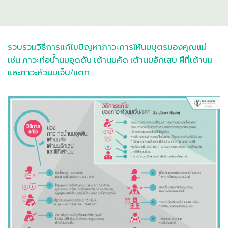
รวบรวมวิธีการแก้ไขปัญหาภาวะการให้นมบุตรของคุณแม่
เช่น ภาวะท่อน้ำนมอุดตัน เต้านมคัด เต้านมอักเสบ ฝีที่เต้านม
และภาวะหัวนมเจ็บ/แตก