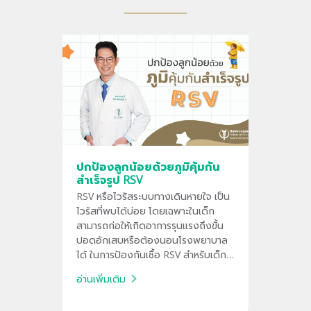
ปกป้องลูกน้อยด้วยภูมิคุ้มกัน
สำเร็จรูป RSV
RSV หรือไวรัสระบบทางเดินหายใจ เป็น
ไวรัสที่พบได้บ่อย โดยเฉพาะในเด็ก
สามารถก่อให้เกิดอาการรุนแรงถึงขั้น
ปอดอักเสบหรือต้องนอนโรงพยาบาล
ได้ ในการป้องกันเชื้อ RSV สำหรับเด็ก
คือการฉีดสารภูมิคุ้มกัน (antibody)
อ่านเพิ่มเติม
โดยตรง ออกฤทธิ์ป้องกันได้ทันทีหลัง
ฉีด