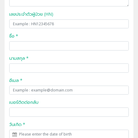
เลขประจำตัวผู้ป่วย (HN)
ชื่อ *
นามสกุล *
อีเมล *
เบอร์ติดต่อกลับ
วันเกิด *