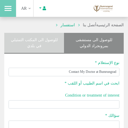
AR
الصفحة الرئيسية
أتصل بنا
استفسار
للوصول الى مستشفى
للوصول الى المكتب التمثيلي
بمرونجراد الدولي
في بلدي
نوع الإستعلام *
ابحث في اسم الطبيب أو اللقب *
Condition or treatment of interest
سؤالك *