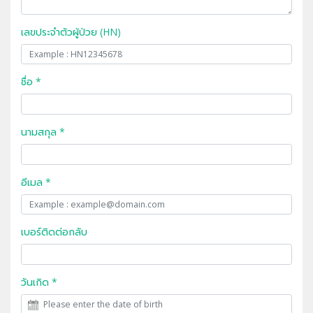
เลขประจำตัวผู้ป่วย (HN)
ชื่อ *
นามสกุล *
อีเมล *
เบอร์ติดต่อกลับ
วันเกิด *