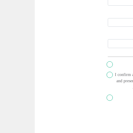
I confirm 
and presen