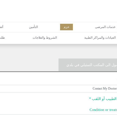
خدمات المرضى
حزم
التأمين
أتص
العيادات والمراكز الطبية
الشروط والعلاجات
طلب 
ول الى المكتب التمثيلي في بلدي
لطبيب أو اللقب *
Condition or treat