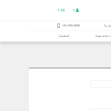
AR
ل بنا
8888 2066 66+
تحديد موعد
استفسار