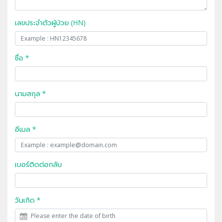
เลขประจำตัวผู้ป่วย (HN)
ชื่อ *
นามสกุล *
อีเมล *
เบอร์ติดต่อกลับ
วันเกิด *