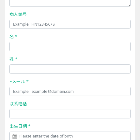
病人编号
名 *
姓 *
Eメール *
联系电话
出生日期 *