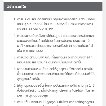
วิธีการแก้ไข
การประคบร้อนด้วยผ้าชุบน้าอุ่นจัดพันโดยรอบเต้านมก่อน
ให้นมลูก จะช่วยให้ น้ำนมจะไหลได้ดีขึ้น โดยใช้เวลาในการ
ประคบประมาณ 5 -10 นาที
การประคบเย็นหลังการให้นมลูก จะช่วยลดอาการปวดและ
บวมของเต้านม โดยใช้เวลาในการประคบ ประมาณ 10
นาที หากปวดเต้านมมากสามารถรับประทานยาแก้ปวดได้
เช่น พาราเซตามอล
การนวดเต้านมเบาๆ ขณะที่ลูกดูดนม จะทาให้มารดารู้สึก
ผ่อนคลาย และช่วยกระตุ้นทาให้น้ำนมไหลได้ดีขึ้น
หากลานหัวนมตึงแข็งจะทาให้ลูกดูดนมได้ยากขึ้น การบีบ
น้ำนมออกจากบริเวณลานหัวนมจะทำให้ลานหัวนมนิ่มทำให้
ลูกดูดนมได้ดีขึ้น
ให้ลูกดูดนมบ่อยขึ้นทั้งกลางวันและกลางคืน อาจทุก 2 -3
ชั่วโมงหรือเร็วกว่านั้นได้หากลูกต้องการ โดยไม่จากัดระยะ
เวลาการดูดนมของลูก
ถ้าแม่เจ็บมากจนทนให้ลูกดูดนมไม่ไหว อาจงดให้ลูกดูดนม