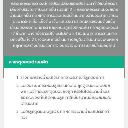
หลังคลอดมารดาจะมีการปรับเปลี่ยนของฮอร์โมน ทำให้มีเลือดมา
เลี้ยงที่บริเวณเต้านมมากขึ้น ในวันที่ 2-5 หลังคลอดเต้านมจะสร้าง
น้ำนมมากขึ้น ทำให้เกิดการบวมและมีน้ำนมมาคั่งจำนวนมาก เต้านม
มีขนาดใหญ่ขึ้น แข็งตึง เจ็บ และร้อน บริเวณลานหัวนมตึงแข็ง
น้ำนมไหลออกไม่ค่อยดี และหัวนมถูกรั้งให้หดสั้น ทาให้ลูกอมหัวนม
ได้ลำบาก บางครั้งอาจมีไข้ แต่ไม่เกิน 24 ชั่วโมง อาการเต้านมคัด
มักจะเป็นทั้ง 2 ข้างและหากมีน้ำนมค้างอยู่ในเต้านมนานจะส่งผลให้
หยุดการสร้างน้ำนมชั่วคราว จนกว่าจะมีการระบายน้ำนมออกไป
สาเหตุของเต้านมคัด
ร่างกายสร้างน้ำนมได้มากกว่าปริมาณที่ลูกต้องการ
แม่เว้นระยะการให้นมลูกนานเกินไป ลูกดูดนมแม่ไม่บ่อย
พอ แม่จำกัดเวลาดูดนมของลูก หรือไม่ได้ระบายน้ำนม
ออกในช่วงที่ไม่ได้ให้นมลูก ทาให้มีปริมาณน้ำนมสะสมใน
เต้านมมาก
แม่ให้ลูกดูดนมไม่ถูกวิธี ทาให้การระบายน้ำนมไม่ดีเท่าที่
ควร