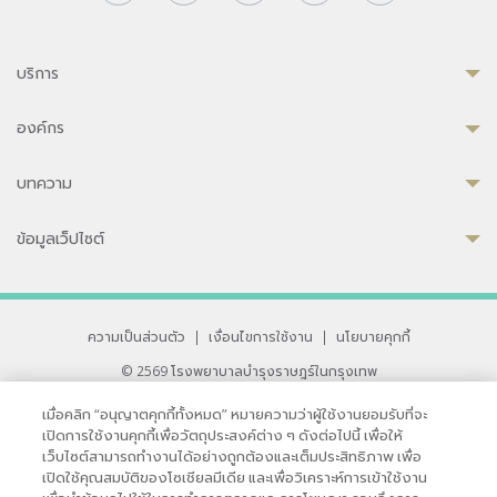
บริการ
องค์กร
บทความ
ข้อมูลเว็ปไซต์
ความเป็นส่วนตัว
|
เงื่อนไขการใช้งาน
|
นโยบายคุกกี้
© 2569 โรงพยาบาลบำรุงราษฎร์ในกรุงเทพ
ที่ได้รับการรับรองจาก JCI มาตรฐานโรงพยาบาลระดับสากล
เมื่อคลิก “อนุญาตคุกกี้ทั้งหมด” หมายความว่าผู้ใช้งานยอมรับที่จะ
33 สุขุมวิท ซอย 3 เขตวัฒนา กรุงเทพ 10110 ประเทศไทย
เปิดการใช้งานคุกกี้เพื่อวัตถุประสงค์ต่าง ๆ ดังต่อไปนี้ เพื่อให้
หากท่านมีข้อคิดเห็นหรือปัญหาในการใช้เว็บไซต์ของเรา
เว็บไซต์สามารถทำงานได้อย่างถูกต้องและเต็มประสิทธิภาพ เพื่อ
เปิดใช้คุณสมบัติของโซเชียลมีเดีย และเพื่อวิเคราะห์การเข้าใช้งาน