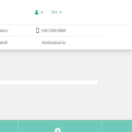
TH
่อเรา
+66 2066 8888
พทย์
ติดต่อสอบถาม