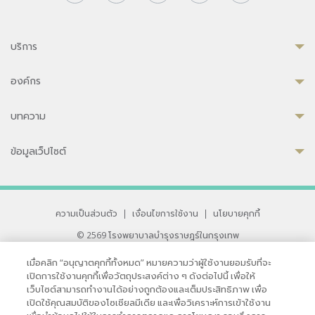
บริการ
องค์กร
บทความ
ข้อมูลเว็ปไซต์
ความเป็นส่วนตัว
|
เงื่อนไขการใช้งาน
|
นโยบายคุกกี้
© 2569 โรงพยาบาลบำรุงราษฎร์ในกรุงเทพ
ที่ได้รับการรับรองจาก JCI มาตรฐานโรงพยาบาลระดับสากล
เมื่อคลิก “อนุญาตคุกกี้ทั้งหมด” หมายความว่าผู้ใช้งานยอมรับที่จะ
33 สุขุมวิท ซอย 3 เขตวัฒนา กรุงเทพ 10110 ประเทศไทย
เปิดการใช้งานคุกกี้เพื่อวัตถุประสงค์ต่าง ๆ ดังต่อไปนี้ เพื่อให้
หากท่านมีข้อคิดเห็นหรือปัญหาในการใช้เว็บไซต์ของเรา
เว็บไซต์สามารถทำงานได้อย่างถูกต้องและเต็มประสิทธิภาพ เพื่อ
เปิดใช้คุณสมบัติของโซเชียลมีเดีย และเพื่อวิเคราะห์การเข้าใช้งาน