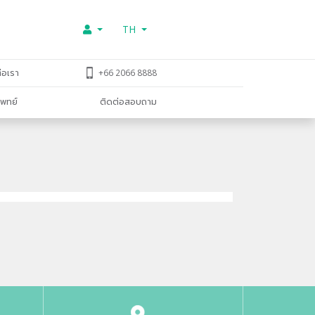
TH
่อเรา
+66 2066 8888
พทย์
ติดต่อสอบถาม