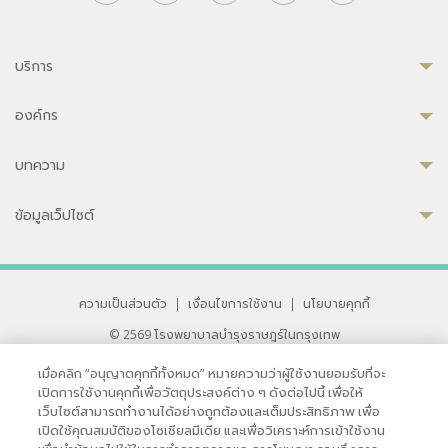
บริการ
องค์กร
บทความ
ข้อมูลเว็ปไซต์
ความเป็นส่วนตัว
|
เงื่อนไขการใช้งาน
|
นโยบายคุกกี้
© 2569 โรงพยาบาลบำรุงราษฎร์ในกรุงเทพ
ที่ได้รับการรับรองจาก JCI มาตรฐานโรงพยาบาลระดับสากล
เมื่อคลิก “อนุญาตคุกกี้ทั้งหมด” หมายความว่าผู้ใช้งานยอมรับที่จะ
33 สุขุมวิท ซอย 3 เขตวัฒนา กรุงเทพ 10110 ประเทศไทย
เปิดการใช้งานคุกกี้เพื่อวัตถุประสงค์ต่าง ๆ ดังต่อไปนี้ เพื่อให้
หากท่านมีข้อคิดเห็นหรือปัญหาในการใช้เว็บไซต์ของเรา
เว็บไซต์สามารถทำงานได้อย่างถูกต้องและเต็มประสิทธิภาพ เพื่อ
เปิดใช้คุณสมบัติของโซเชียลมีเดีย และเพื่อวิเคราะห์การเข้าใช้งาน