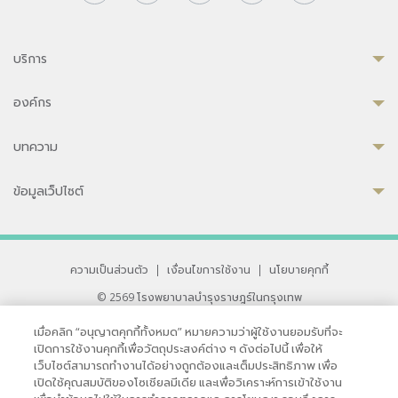
บริการ
องค์กร
บทความ
ข้อมูลเว็ปไซต์
ความเป็นส่วนตัว
|
เงื่อนไขการใช้งาน
|
นโยบายคุกกี้
© 2569 โรงพยาบาลบำรุงราษฎร์ในกรุงเทพ
ที่ได้รับการรับรองจาก JCI มาตรฐานโรงพยาบาลระดับสากล
เมื่อคลิก “อนุญาตคุกกี้ทั้งหมด” หมายความว่าผู้ใช้งานยอมรับที่จะ
33 สุขุมวิท ซอย 3 เขตวัฒนา กรุงเทพ 10110 ประเทศไทย
เปิดการใช้งานคุกกี้เพื่อวัตถุประสงค์ต่าง ๆ ดังต่อไปนี้ เพื่อให้
หากท่านมีข้อคิดเห็นหรือปัญหาในการใช้เว็บไซต์ของเรา
เว็บไซต์สามารถทำงานได้อย่างถูกต้องและเต็มประสิทธิภาพ เพื่อ
เปิดใช้คุณสมบัติของโซเชียลมีเดีย และเพื่อวิเคราะห์การเข้าใช้งาน