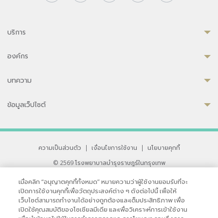
บริการ
องค์กร
บทความ
ข้อมูลเว็ปไซต์
ความเป็นส่วนตัว
|
เงื่อนไขการใช้งาน
|
นโยบายคุกกี้
© 2569 โรงพยาบาลบำรุงราษฎร์ในกรุงเทพ
ที่ได้รับการรับรองจาก JCI มาตรฐานโรงพยาบาลระดับสากล
เมื่อคลิก “อนุญาตคุกกี้ทั้งหมด” หมายความว่าผู้ใช้งานยอมรับที่จะ
33 สุขุมวิท ซอย 3 เขตวัฒนา กรุงเทพ 10110 ประเทศไทย
เปิดการใช้งานคุกกี้เพื่อวัตถุประสงค์ต่าง ๆ ดังต่อไปนี้ เพื่อให้
หากท่านมีข้อคิดเห็นหรือปัญหาในการใช้เว็บไซต์ของเรา
เว็บไซต์สามารถทำงานได้อย่างถูกต้องและเต็มประสิทธิภาพ เพื่อ
เปิดใช้คุณสมบัติของโซเชียลมีเดีย และเพื่อวิเคราะห์การเข้าใช้งาน