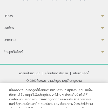
บริการ
องค์กร
บทความ
ข้อมูลเว็ปไซต์
ความเป็นส่วนตัว
|
เงื่อนไขการใช้งาน
|
นโยบายคุกกี้
© 2569 โรงพยาบาลบำรุงราษฎร์ในกรุงเทพ
ที่ได้รับการรับรองจาก JCI มาตรฐานโรงพยาบาลระดับสากล
เมื่อคลิก “อนุญาตคุกกี้ทั้งหมด” หมายความว่าผู้ใช้งานยอมรับที่จะ
33 สุขุมวิท ซอย 3 เขตวัฒนา กรุงเทพ 10110 ประเทศไทย
เปิดการใช้งานคุกกี้เพื่อวัตถุประสงค์ต่าง ๆ ดังต่อไปนี้ เพื่อให้
หากท่านมีข้อคิดเห็นหรือปัญหาในการใช้เว็บไซต์ของเรา
เว็บไซต์สามารถทำงานได้อย่างถูกต้องและเต็มประสิทธิภาพ เพื่อ
เปิดใช้คุณสมบัติของโซเชียลมีเดีย และเพื่อวิเคราะห์การเข้าใช้งาน