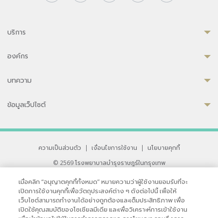
บริการ
องค์กร
บทความ
ข้อมูลเว็ปไซต์
ความเป็นส่วนตัว
|
เงื่อนไขการใช้งาน
|
นโยบายคุกกี้
© 2569 โรงพยาบาลบำรุงราษฎร์ในกรุงเทพ
ที่ได้รับการรับรองจาก JCI มาตรฐานโรงพยาบาลระดับสากล
เมื่อคลิก “อนุญาตคุกกี้ทั้งหมด” หมายความว่าผู้ใช้งานยอมรับที่จะ
33 สุขุมวิท ซอย 3 เขตวัฒนา กรุงเทพ 10110 ประเทศไทย
เปิดการใช้งานคุกกี้เพื่อวัตถุประสงค์ต่าง ๆ ดังต่อไปนี้ เพื่อให้
หากท่านมีข้อคิดเห็นหรือปัญหาในการใช้เว็บไซต์ของเรา
เว็บไซต์สามารถทำงานได้อย่างถูกต้องและเต็มประสิทธิภาพ เพื่อ
เปิดใช้คุณสมบัติของโซเชียลมีเดีย และเพื่อวิเคราะห์การเข้าใช้งาน