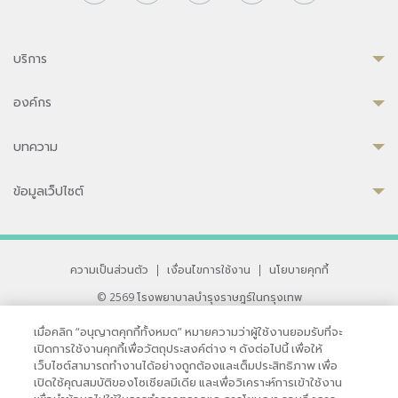
บริการ
องค์กร
บทความ
ข้อมูลเว็ปไซต์
ความเป็นส่วนตัว
|
เงื่อนไขการใช้งาน
|
นโยบายคุกกี้
© 2569 โรงพยาบาลบำรุงราษฎร์ในกรุงเทพ
ที่ได้รับการรับรองจาก JCI มาตรฐานโรงพยาบาลระดับสากล
เมื่อคลิก “อนุญาตคุกกี้ทั้งหมด” หมายความว่าผู้ใช้งานยอมรับที่จะ
33 สุขุมวิท ซอย 3 เขตวัฒนา กรุงเทพ 10110 ประเทศไทย
เปิดการใช้งานคุกกี้เพื่อวัตถุประสงค์ต่าง ๆ ดังต่อไปนี้ เพื่อให้
หากท่านมีข้อคิดเห็นหรือปัญหาในการใช้เว็บไซต์ของเรา
เว็บไซต์สามารถทำงานได้อย่างถูกต้องและเต็มประสิทธิภาพ เพื่อ
เปิดใช้คุณสมบัติของโซเชียลมีเดีย และเพื่อวิเคราะห์การเข้าใช้งาน