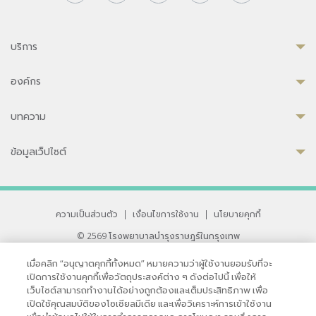
บริการ
องค์กร
บทความ
ข้อมูลเว็ปไซต์
ความเป็นส่วนตัว
|
เงื่อนไขการใช้งาน
|
นโยบายคุกกี้
© 2569 โรงพยาบาลบำรุงราษฎร์ในกรุงเทพ
ที่ได้รับการรับรองจาก JCI มาตรฐานโรงพยาบาลระดับสากล
เมื่อคลิก “อนุญาตคุกกี้ทั้งหมด” หมายความว่าผู้ใช้งานยอมรับที่จะ
33 สุขุมวิท ซอย 3 เขตวัฒนา กรุงเทพ 10110 ประเทศไทย
เปิดการใช้งานคุกกี้เพื่อวัตถุประสงค์ต่าง ๆ ดังต่อไปนี้ เพื่อให้
หากท่านมีข้อคิดเห็นหรือปัญหาในการใช้เว็บไซต์ของเรา
เว็บไซต์สามารถทำงานได้อย่างถูกต้องและเต็มประสิทธิภาพ เพื่อ
เปิดใช้คุณสมบัติของโซเชียลมีเดีย และเพื่อวิเคราะห์การเข้าใช้งาน