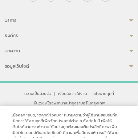
บริการ
องค์กร
บทความ
ข้อมูลเว็ปไซต์
ความเป็นส่วนตัว
|
เงื่อนไขการใช้งาน
|
นโยบายคุกกี้
© 2569 โรงพยาบาลบำรุงราษฎร์ในกรุงเทพ
ที่ได้รับการรับรองจาก JCI มาตรฐานโรงพยาบาลระดับสากล
เมื่อคลิก “อนุญาตคุกกี้ทั้งหมด” หมายความว่าผู้ใช้งานยอมรับที่จะ
33 สุขุมวิท ซอย 3 เขตวัฒนา กรุงเทพ 10110 ประเทศไทย
เปิดการใช้งานคุกกี้เพื่อวัตถุประสงค์ต่าง ๆ ดังต่อไปนี้ เพื่อให้
หากท่านมีข้อคิดเห็นหรือปัญหาในการใช้เว็บไซต์ของเรา
เว็บไซต์สามารถทำงานได้อย่างถูกต้องและเต็มประสิทธิภาพ เพื่อ
เปิดใช้คุณสมบัติของโซเชียลมีเดีย และเพื่อวิเคราะห์การเข้าใช้งาน