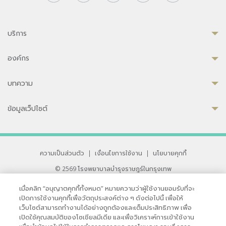
บริการ
องค์กร
บทความ
ข้อมูลเว็ปไซต์
ความเป็นส่วนตัว
|
เงื่อนไขการใช้งาน
|
นโยบายคุกกี้
© 2569 โรงพยาบาลบำรุงราษฎร์ในกรุงเทพ
ที่ได้รับการรับรองจาก JCI มาตรฐานโรงพยาบาลระดับสากล
เมื่อคลิก “อนุญาตคุกกี้ทั้งหมด” หมายความว่าผู้ใช้งานยอมรับที่จะ
33 สุขุมวิท ซอย 3 เขตวัฒนา กรุงเทพ 10110 ประเทศไทย
เปิดการใช้งานคุกกี้เพื่อวัตถุประสงค์ต่าง ๆ ดังต่อไปนี้ เพื่อให้
หากท่านมีข้อคิดเห็นหรือปัญหาในการใช้เว็บไซต์ของเรา
เว็บไซต์สามารถทำงานได้อย่างถูกต้องและเต็มประสิทธิภาพ เพื่อ
เปิดใช้คุณสมบัติของโซเชียลมีเดีย และเพื่อวิเคราะห์การเข้าใช้งาน