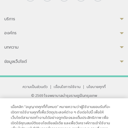
บริการ
องค์กร
บทความ
ข้อมูลเว็ปไซต์
ความเป็นส่วนตัว
|
เงื่อนไขการใช้งาน
|
นโยบายคุกกี้
© 2569 โรงพยาบาลบำรุงราษฎร์ในกรุงเทพ
ที่ได้รับการรับรองจาก JCI มาตรฐานโรงพยาบาลระดับสากล
เมื่อคลิก “อนุญาตคุกกี้ทั้งหมด” หมายความว่าผู้ใช้งานยอมรับที่จะ
33 สุขุมวิท ซอย 3 เขตวัฒนา กรุงเทพ 10110 ประเทศไทย
เปิดการใช้งานคุกกี้เพื่อวัตถุประสงค์ต่าง ๆ ดังต่อไปนี้ เพื่อให้
หากท่านมีข้อคิดเห็นหรือปัญหาในการใช้เว็บไซต์ของเรา
เว็บไซต์สามารถทำงานได้อย่างถูกต้องและเต็มประสิทธิภาพ เพื่อ
เปิดใช้คุณสมบัติของโซเชียลมีเดีย และเพื่อวิเคราะห์การเข้าใช้งาน