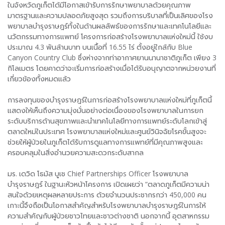
ในจังหวัดภูเก็ตได้มีโอกาสเข้ารับการรักษาพยาบาลด้วยคุณภาพ
มาตรฐานและความปลอดภัยสูงสุด รวมถึงการบริบาลที่เป็นเลิศของโรง
พยาบาลบำรุงราษฎร์ทั้งในด้านผลลัพธ์ของการรักษาและเทคโนโลยีและ
นวัตกรรมทางการแพทย์ โครงการก่อสร้างโรงพยาบาลแห่งใหม่นี้ ใช้งบ
ประมาณ 4.3 พันล้านบาท บนเนื้อที่ 16.55 ไร่ ตั้งอยู่ใกล้กับ Blue
Canyon Country Club ซึ่งห่างจากท่าอากาศยานนานาชาติภูเก็ต เพียง 3
กิโลเมตร โดยคาดว่าจะเริ่มการก่อสร้างเมื่อได้รับอนุญาตจากหน่วยงานที่
เกี่ยวข้องทั้งหมดแล้ว
การลงทุนของบำรุงราษฎร์ในการก่อสร้างโรงพยาบาลแห่งใหม่ที่ภูเก็ตนี้
แสดงให้เห็นถึงความมุ่งมั่นอย่างต่อเนื่องของโรงพยาบาลในการยก
ระดับบริการด้านสุขภาพและนำเทคโนโลยีทางการแพทย์ระดับโลกเข้าสู่
ตลาดใหม่ในประเทศ โรงพยาบาลแห่งใหม่และศูนย์วินิจฉัยโรคขั้นสูงจะ
ช่วยให้ผู้ป่วยในภูเก็ตได้รับการดูแลทางการแพทย์ที่มีคุณภาพสูงและ
ครอบคลุมในสิ่งอำนวยความสะดวกระดับสากล
มร. เดวิด โธมัส บูเช Chief Partnerships Officer โรงพยาบาล
บำรุงราษฎร์ ในฐานะหัวหน้าโครงการ เปิดเผยว่า “ตลาดภูเก็ตมีความน่า
สนใจด้วยเหตุผลหลายประการ ด้วยจำนวนประชากรกว่า 450,000 คน
เกาะนี้จึงถือเป็นโอกาสสำคัญสำหรับโรงพยาบาลบำรุงราษฎร์ในการให้
ความสำคัญกับผู้ป่วยชาวไทยและชาวต่างชาติ นอกจากนี้ อุตสาหกรรม