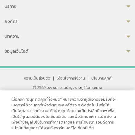
บริการ
องค์กร
บทความ
ข้อมูลเว็ปไซต์
ความเป็นส่วนตัว
|
เงื่อนไขการใช้งาน
|
นโยบายคุกกี้
© 2569 โรงพยาบาลบำรุงราษฎร์ในกรุงเทพ
ที่ได้รับการรับรองจาก JCI มาตรฐานโรงพยาบาลระดับสากล
เมื่อคลิก “อนุญาตคุกกี้ทั้งหมด” หมายความว่าผู้ใช้งานยอมรับที่จะ
33 สุขุมวิท ซอย 3 เขตวัฒนา กรุงเทพ 10110 ประเทศไทย
เปิดการใช้งานคุกกี้เพื่อวัตถุประสงค์ต่าง ๆ ดังต่อไปนี้ เพื่อให้
หากท่านมีข้อคิดเห็นหรือปัญหาในการใช้เว็บไซต์ของเรา
เว็บไซต์สามารถทำงานได้อย่างถูกต้องและเต็มประสิทธิภาพ เพื่อ
เปิดใช้คุณสมบัติของโซเชียลมีเดีย และเพื่อวิเคราะห์การเข้าใช้งาน
เพื่อนำข้อมูลไปใช้ในการทำการตลาดและการโฆษณา รวมถึงการ
แบ่งปันข้อมูลการใช้งานกับพาร์ทเนอร์โซเชียลมีเดีย