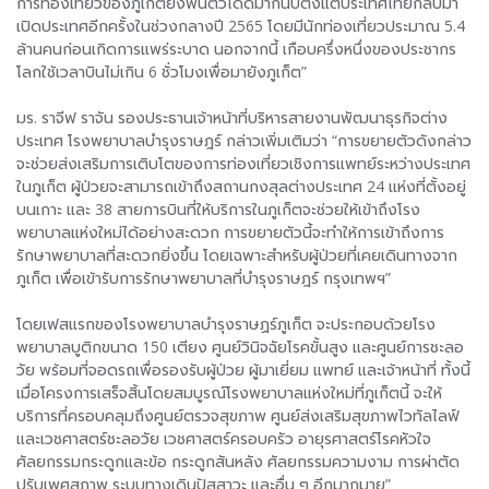
การท่องเที่ยวของภูเก็ตยังฟื้นตัวได้ดีมากนับตั้งแต่ประเทศไทยกลับมา
เปิดประเทศอีกครั้งในช่วงกลางปี ​​2565 โดยมีนักท่องเที่ยวประมาณ 5.4
ล้านคนก่อนเกิดการแพร่ระบาด นอกจากนี้ เกือบครึ่งหนึ่งของประชากร
โลกใช้เวลาบินไม่เกิน 6 ชั่วโมงเพื่อมายังภูเก็ต”
มร. ราจีฟ ราจัน รองประธานเจ้าหน้าที่บริหารสายงานพัฒนาธุรกิจต่าง
ประเทศ โรงพยาบาลบำรุงราษฎร์ กล่าวเพิ่มเติมว่า “การขยายตัวดังกล่าว
จะช่วยส่งเสริมการเติบโตของการท่องเที่ยวเชิงการแพทย์ระหว่างประเทศ
ในภูเก็ต ผู้ป่วยจะสามารถเข้าถึงสถานกงสุลต่างประเทศ 24 แห่งที่ตั้งอยู่
บนเกาะ และ 38 สายการบินที่ให้บริการในภูเก็ตจะช่วยให้เข้าถึงโรง
พยาบาลแห่งใหม่ได้อย่างสะดวก การขยายตัวนี้จะทำให้การเข้าถึงการ
รักษาพยาบาลที่สะดวกยิ่งขึ้น โดยเฉพาะสำหรับผู้ป่วยที่เคยเดินทางจาก
ภูเก็ต เพื่อเข้ารับการรักษาพยาบาลที่บำรุงราษฎร์ กรุงเทพฯ”
โดยเฟสแรกของโรงพยาบาลบำรุงราษฏร์ภูเก็ต จะประกอบด้วยโรง
พยาบาลบูติกขนาด 150 เตียง ศูนย์วินิจฉัยโรคขั้นสูง และศูนย์การชะลอ
วัย พร้อมที่จอดรถเพื่อรองรับผู้ป่วย ผู้มาเยี่ยม แพทย์ และเจ้าหน้าที่ ทั้งนี้
เมื่อโครงการเสร็จสิ้นโดยสมบูรณ์โรงพยาบาลแห่งใหม่ที่ภูเก็ตนี้ จะให้
บริการที่ครอบคลุมถึงศูนย์ตรวจสุขภาพ ศูนย์ส่งเสริมสุขภาพไวทัลไลฟ์
และเวชศาสตร์ชะลอวัย เวชศาสตร์ครอบครัว อายุรศาสตร์โรคหัวใจ
ศัลยกรรมกระดูกและข้อ กระดูกสันหลัง ศัลยกรรมความงาม การผ่าตัด
ปรับเพศสภาพ ระบบทางเดินปัสสาวะ และอื่น ๆ อีกมากมาย”