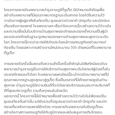
โครงการขยายโรงพยาบาลบำรุงราษฏร์ที่ภูเก็ต มีเป้าหมายสำคัญเพื่อ
สร้างโรงพยาบาลที่มีคุณภาพมาตรฐานระดับสากล โดยได้รับความไว้
วางใจจากผู้อยู่อาศัยในท้องถิ่น ชุมชนชาวต่างชาติ นักธุรกิจ และนักท่อง
เที่ยวเชิงการแพทย์ โรงพยาบาลฯ เชื่อว่าโครงการนี้จะสร้างความไว้วางใจ
และความเชื่อมั่นในบริการด้านสุขภาพของไทยและตอกย้ำความเป็นผู้นำ
ของประเทศไทยในฐานะจุดหมายปลายทางด้านสุขภาพและสุขภาวะระดับ
โลก โครงการนี้คาดว่าจะก่อให้เกิดประโยชน์ทางเศรษฐกิจอย่างมากแก่
ท้องถิ่น โดยเฉพาะการสร้างงานใหม่ประมาณ 500 ตำแหน่งที่โรงพยาบาล
ที่ภูเก็ต
การขยายตัวครั้งนี้แสดงถึงความสำเร็จครั้งสำคัญในวิสัยทัศน์ของโรง
พยาบาลบำรุงราษฎร์ในการให้บริการด้านสุขภาพระดับโลกแก่ผู้ป่วยทั้งใน
ประเทศไทยและทั่วโลก โรงพยาบาลแห่งใหม่นี้จะนำการรักษาพยาบาลที่มี
คุณภาพมาตรฐานสูงสุดมาสู่ภูเก็ต ซึ่งเป็นตลาดที่มีศักยภาพสูงในด้าน
สุขภาพ บำรุงราษฎร์มีความยินดีที่จะได้ขยายบริการและมอบการบริบาลที่
ดีที่สุดแก่ชาวภูเก็ต รวมถึงทุกคนในจังหวัด
นอกจากนี้ โครงการนี้มีเป้าหมายเพื่อสร้างความไว้วางใจไม่เพียงแต่ใน
ชุมชนท้องถิ่นเท่านั้น แต่ยังรวมถึงชุมชนชาวต่างชาติ นักธุรกิจ และนัก
ท่องเที่ยวเชิงการแพทย์อีกด้วย การขยายโรงพยาบาลไปยังภูเก็ตจะ
สร้างโอกาสทางเศรษฐกิจให้กับภูมิภาคและสนับสนุนการเติบโตของ