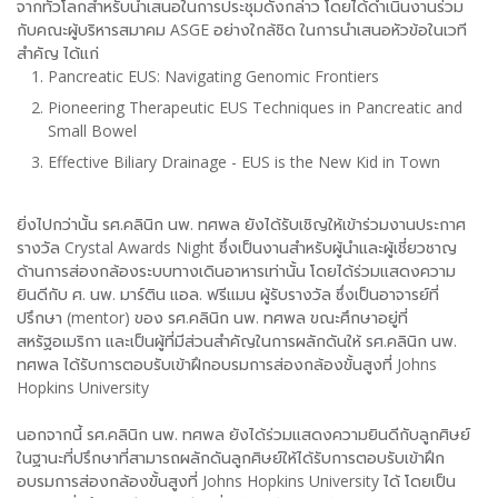
จากทั่วโลกสำหรับนำเสนอในการประชุมดังกล่าว โดยได้ดำเนินงานร่วม
กับคณะผู้บริหารสมาคม ASGE อย่างใกล้ชิด ในการนำเสนอหัวข้อในเวที
สำคัญ ได้แก่
Pancreatic EUS: Navigating Genomic Frontiers
Pioneering Therapeutic EUS Techniques in Pancreatic and
Small Bowel
Effective Biliary Drainage - EUS is the New Kid in Town
ยิ่งไปกว่านั้น รศ.คลินิก นพ. ทศพล ยังได้รับเชิญให้เข้าร่วมงานประกาศ
รางวัล Crystal Awards Night ซึ่งเป็นงานสำหรับผู้นำและผู้เชี่ยวชาญ
ด้านการส่องกล้องระบบทางเดินอาหารเท่านั้น โดยได้ร่วมแสดงความ
ยินดีกับ ศ. นพ. มาร์ติน แอล. ฟรีแมน ผู้รับรางวัล ซึ่งเป็นอาจารย์ที่
ปรึกษา (mentor) ของ รศ.คลินิก นพ. ทศพล ขณะศึกษาอยู่ที่
สหรัฐอเมริกา และเป็นผู้ที่มีส่วนสำคัญในการผลักดันให้ รศ.คลินิก นพ.
ทศพล ได้รับการตอบรับเข้าฝึกอบรมการส่องกล้องขั้นสูงที่ Johns
Hopkins University
นอกจากนี้ รศ.คลินิก นพ. ทศพล ยังได้ร่วมแสดงความยินดีกับลูกศิษย์
ในฐานะที่ปรึกษาที่สามารถผลักดันลูกศิษย์ให้ได้รับการตอบรับเข้าฝึก
อบรมการส่องกล้องขั้นสูงที่ Johns Hopkins University ได้ โดยเป็น