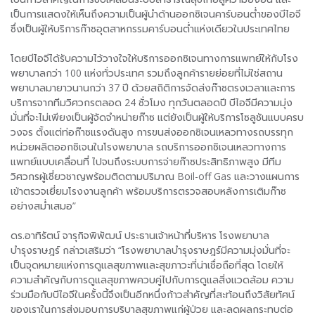
เป็นการแสดงให้เห็นถึงความเป็นผู้นำด้านออกซิเจนคาร์บอนต่ำของบีไอจี
ซึ่งเป็นผู้ให้บริการก๊าซอุตสาหกรรมคาร์บอนต่ำแห่งเดียวในประเทศไทย
โดยบีไอจีได้รับความไว้วางใจให้บริการออกซิเจนทางการแพทย์ให้กับโรง
พยาบาลกว่า 100 แห่งทั่วประเทศ รวมถึงลูกค้ารายย่อยที่ไม่ใช่สถาน
พยาบาลมายาวนานกว่า 37 ปี ด้วยสถิติการจัดส่งก๊าซตรงเวลาและการ
บริการจากทีมวิศวกรตลอด 24 ชั่วโมง ทุกวันตลอดปี บีไอจีมีความมุ่ง
มั่นที่จะไม่เพียงเป็นผู้จัดจำหน่ายก๊าซ แต่ยังเป็นผู้ให้บริการโซลูชันแบบครบ
วงจร ตั้งแต่ท่อก๊าซแรงดันสูง การขนส่งออกซิเจนเหลวทางรถบรรทุก
หน่วยผลิตออกซิเจนในโรงพยาบาล รถบริการออกซิเจนเหลวทางการ
แพทย์แบบเคลื่อนที่ ไปจนถึงระบบการจ่ายก๊าซประสิทธิภาพสูง มีทีม
วิศวกรผู้เชี่ยวชาญพร้อมติดตามปริมาณ Boil-off Gas และวางแผนการ
เข้าตรวจเยี่ยมโรงงานลูกค้า พร้อมบริการตรวจสอบหลังการเติมก๊าซ
อย่างสม่ำเสมอ”
ดร.อาทิรัตน์ จารุกิจพิพัฒน์ ประธานเจ้าหน้าที่บริหาร โรงพยาบาล
บำรุงราษฎร์ กล่าวเสริมว่า “โรงพยาบาลบำรุงราษฎร์มีความมุ่งมั่นที่จะ
เป็นจุดหมายแห่งการดูแลสุขภาพและสุขภาวะที่น่าเชื่อถือที่สุด โดยให้
ความสำคัญกับการดูแลสุขภาพควบคู่ไปกับการดูแลสิ่งแวดล้อม ความ
ร่วมมือกับบีไอจีในครั้งนี้จึงเป็นอีกหนึ่งก้าวสำคัญที่สะท้อนถึงวิสัยทัศน์
ของเราในการส่งมอบการบริบาลสุขภาพแก่ผู้ป่วย และลดผลกระทบต่อ