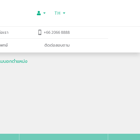
TH
่อเรา
+66 2066 8888
พทย์
ติดต่อสอบถาม
แกรมบอกตำแหน่ง