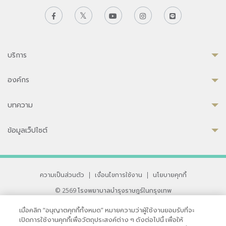
บริการ
องค์กร
บทความ
ข้อมูลเว็ปไซต์
ความเป็นส่วนตัว
|
เงื่อนไขการใช้งาน
|
นโยบายคุกกี้
© 2569 โรงพยาบาลบำรุงราษฎร์ในกรุงเทพ
ที่ได้รับการรับรองจาก JCI มาตรฐานโรงพยาบาลระดับสากล
เมื่อคลิก “อนุญาตคุกกี้ทั้งหมด” หมายความว่าผู้ใช้งานยอมรับที่จะ
33 สุขุมวิท ซอย 3 เขตวัฒนา กรุงเทพ 10110 ประเทศไทย
เปิดการใช้งานคุกกี้เพื่อวัตถุประสงค์ต่าง ๆ ดังต่อไปนี้ เพื่อให้