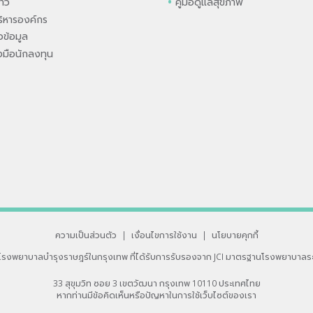
่าว
คู่มือดูแลสุขภาพ
ิหารองค์กร
ข้อมูล
องมือนักลงทุน
ความเป็นส่วนตัว
|
เงื่อนไขการใช้งาน
|
นโยบายคุกกี้
โรงพยาบาลบำรุงราษฎร์ในกรุงเทพ
ที่ได้รับการรับรองจาก JCI มาตรฐานโรงพยาบาลร
33 สุขุมวิท ซอย 3 เขตวัฒนา กรุงเทพ 10110 ประเทศไทย
หากท่านมีข้อคิดเห็นหรือปัญหาในการใช้เว็บไซต์ของเรา