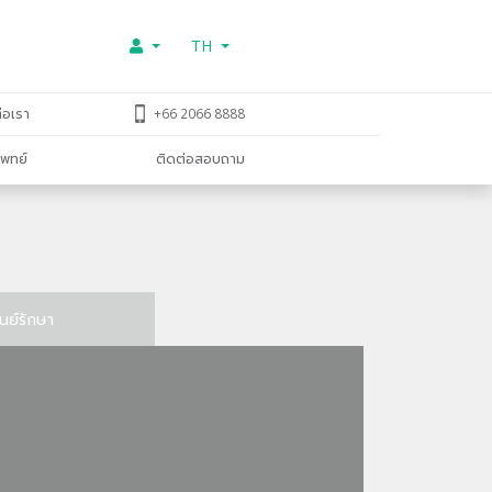
TH
่อเรา
+66 2066 8888
พทย์
ติดต่อสอบถาม
ูนย์รักษา