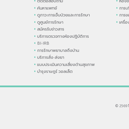
ติดต่อสอบถาม
ห้องข
ค้นหาแพทย์
การบร
ดูภาวะการเจ็บป่วยและการรักษา
การขอ
ดูศูนย์การรักษา
เครื่
สมัครรับข่าวสาร
บริการตรวจทางห้องปฏิบัติการ
BI-IRB
การรักษาพยาบาลถึงบ้าน
บริการสั่ง-ส่งยา
แบบประเมินความเสี่ยงด้านสุขภาพ
บำรุงราษฎร์ วอลเล็ต
© 2569 