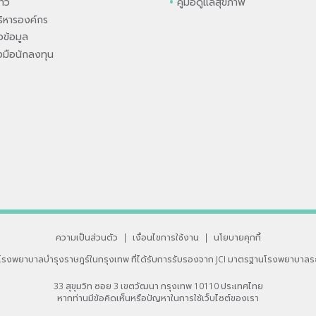
่าว
คู่มือดูแลสุขภาพ
ิหารองค์กร
ข้อมูล
องมือนักลงทุน
ความเป็นส่วนตัว
|
เงื่อนไขการใช้งาน
|
นโยบายคุกกี้
โรงพยาบาลบำรุงราษฎร์ในกรุงเทพ
ที่ได้รับการรับรองจาก JCI มาตรฐานโรงพยาบาลร
33 สุขุมวิท ซอย 3 เขตวัฒนา กรุงเทพ 10110 ประเทศไทย
หากท่านมีข้อคิดเห็นหรือปัญหาในการใช้เว็บไซต์ของเรา