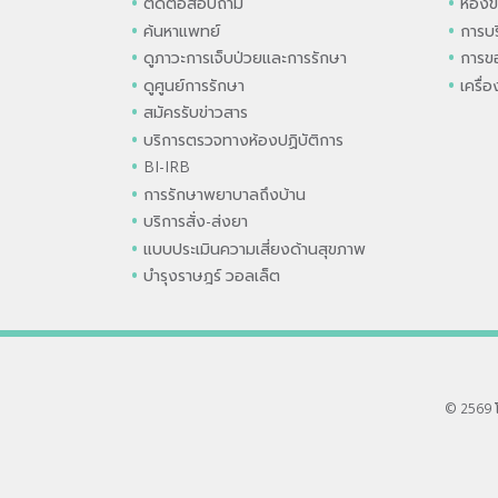
ติดต่อสอบถาม
ห้องข
ค้นหาแพทย์
การบร
ดูภาวะการเจ็บป่วยและการรักษา
การขอ
ดูศูนย์การรักษา
เครื่
สมัครรับข่าวสาร
บริการตรวจทางห้องปฏิบัติการ
BI-IRB
การรักษาพยาบาลถึงบ้าน
บริการสั่ง-ส่งยา
แบบประเมินความเสี่ยงด้านสุขภาพ
บำรุงราษฎร์ วอลเล็ต
© 2569 