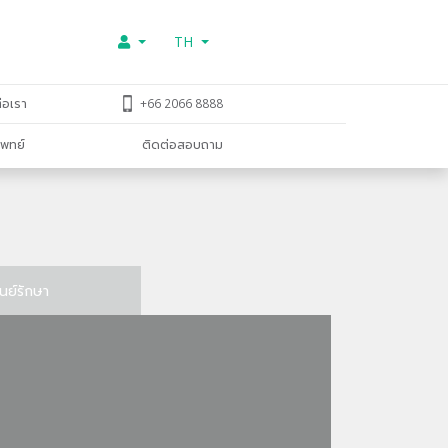
TH
่อเรา
+66 2066 8888
พทย์
ติดต่อสอบถาม
ูนย์รักษา