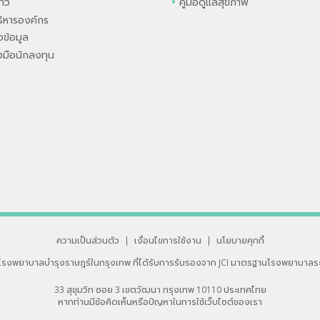
่าว
คู่มือดูแลสุขภาพ
ิหารองค์กร
ข้อมูล
องมือนักลงทุน
ความเป็นส่วนตัว
|
เงื่อนไขการใช้งาน
|
นโยบายคุกกี้
โรงพยาบาลบำรุงราษฎร์ในกรุงเทพ
ที่ได้รับการรับรองจาก JCI มาตรฐานโรงพยาบาลร
33 สุขุมวิท ซอย 3 เขตวัฒนา กรุงเทพ 10110 ประเทศไทย
หากท่านมีข้อคิดเห็นหรือปัญหาในการใช้เว็บไซต์ของเรา