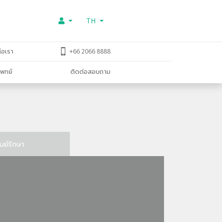
TH
่อเรา
+66 2066 8888
พทย์
ติดต่อสอบถาม
ูนย์รักษา