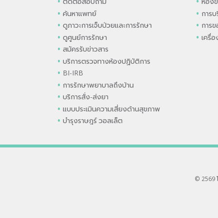
ติดต่อสอบถาม
ห้องข
ค้นหาแพทย์
การบร
ดูภาวะการเจ็บป่วยและการรักษา
การขอ
ดูศูนย์การรักษา
เครื่
สมัครรับข่าวสาร
บริการตรวจทางห้องปฏิบัติการ
BI-IRB
การรักษาพยาบาลถึงบ้าน
บริการสั่ง-ส่งยา
แบบประเมินความเสี่ยงด้านสุขภาพ
บำรุงราษฎร์ วอลเล็ต
© 2569 