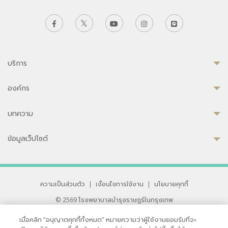
บริการ
องค์กร
บทความ
ข้อมูลเว็ปไซต์
ความเป็นส่วนตัว
|
เงื่อนไขการใช้งาน
|
นโยบายคุกกี้
© 2569 โรงพยาบาลบำรุงราษฎร์ในกรุงเทพ
ที่ได้รับการรับรองจาก JCI มาตรฐานโรงพยาบาลระดับสากล
เมื่อคลิก “อนุญาตคุกกี้ทั้งหมด” หมายความว่าผู้ใช้งานยอมรับที่จะ
33 สุขุมวิท ซอย 3 เขตวัฒนา กรุงเทพ 10110 ประเทศไทย