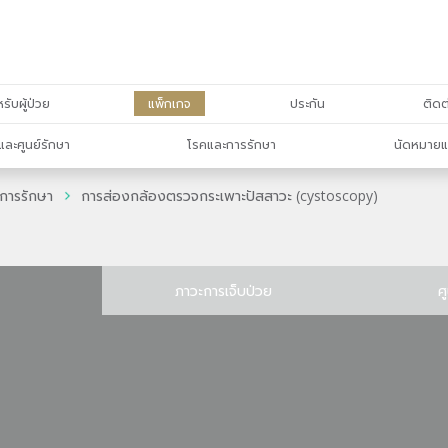
รับผู้ป่วย
แพ็กเกจ
ประกัน
ติดต
และศูนย์รักษา
โรคและการรักษา
นัดหมายแ
การรักษา
การส่องกล้องตรวจกระเพาะปัสสาวะ (cystoscopy)
ภาวะการเจ็บป่วย
ศ