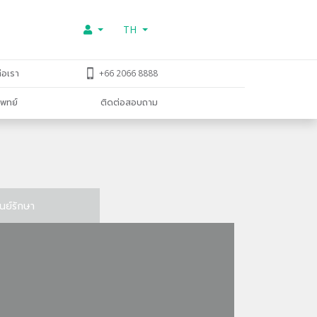
TH
่อเรา
+66 2066 8888
พทย์
ติดต่อสอบถาม
ูนย์รักษา