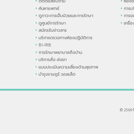
ติดต่อสอบถาม
ห้องข
ค้นหาแพทย์
การบร
ดูภาวะการเจ็บป่วยและการรักษา
การขอ
ดูศูนย์การรักษา
เครื่
สมัครรับข่าวสาร
บริการตรวจทางห้องปฏิบัติการ
BI-IRB
การรักษาพยาบาลถึงบ้าน
บริการสั่ง-ส่งยา
แบบประเมินความเสี่ยงด้านสุขภาพ
บำรุงราษฎร์ วอลเล็ต
© 2569 