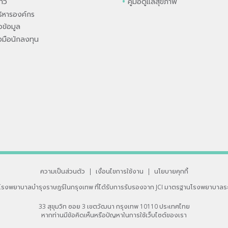
่าว
คู่มือดูแลสุขภาพ
ิหารองค์กร
ข้อมูล
องมือนักลงทุน
ความเป็นส่วนตัว
|
เงื่อนไขการใช้งาน
|
นโยบายคุกกี้
โรงพยาบาลบำรุงราษฎร์ในกรุงเทพ
ที่ได้รับการรับรองจาก JCI มาตรฐานโรงพยาบาลร
33 สุขุมวิท ซอย 3 เขตวัฒนา กรุงเทพ 10110 ประเทศไทย
หากท่านมีข้อคิดเห็นหรือปัญหาในการใช้เว็บไซต์ของเรา