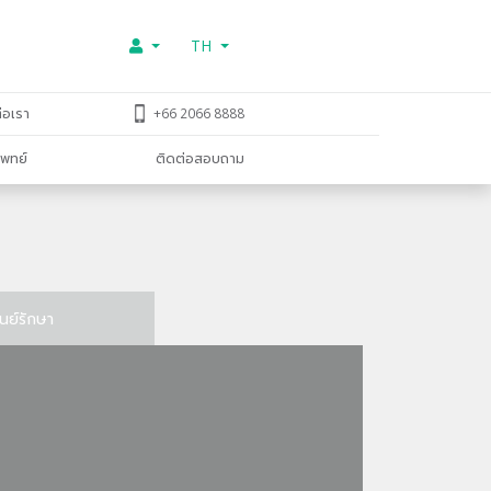
TH
่อเรา
+66 2066 8888
พทย์
ติดต่อสอบถาม
ูนย์รักษา