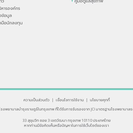
่าว
คู่มือดูแลสุขภาพ
ิหารองค์กร
ข้อมูล
องมือนักลงทุน
ความเป็นส่วนตัว
|
เงื่อนไขการใช้งาน
|
นโยบายคุกกี้
โรงพยาบาลบำรุงราษฎร์ในกรุงเทพ
ที่ได้รับการรับรองจาก JCI มาตรฐานโรงพยาบาลร
33 สุขุมวิท ซอย 3 เขตวัฒนา กรุงเทพ 10110 ประเทศไทย
หากท่านมีข้อคิดเห็นหรือปัญหาในการใช้เว็บไซต์ของเรา