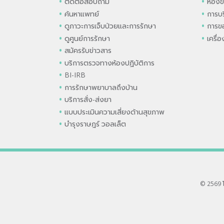
ติดต่อสอบถาม
ห้องข
ค้นหาแพทย์
การบร
ดูภาวะการเจ็บป่วยและการรักษา
การขอ
ดูศูนย์การรักษา
เครื่
สมัครรับข่าวสาร
บริการตรวจทางห้องปฏิบัติการ
BI-IRB
การรักษาพยาบาลถึงบ้าน
บริการสั่ง-ส่งยา
แบบประเมินความเสี่ยงด้านสุขภาพ
บำรุงราษฎร์ วอลเล็ต
© 2569 