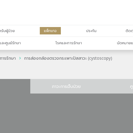
รับผู้ป่วย
แพ็กเกจ
ประกัน
ติดต
และศูนย์รักษา
โรคและการรักษา
นัดหมายแ
การรักษา
การส่องกล้องตรวจกระเพาะปัสสาวะ (cystoscopy)
ภาวะการเจ็บป่วย
ศ