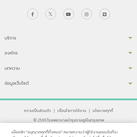
บริการ
องค์กร
บทความ
ข้อมูลเว็ปไซต์
ความเป็นส่วนตัว
|
เงื่อนไขการใช้งาน
|
นโยบายคุกกี้
© 2569 โรงพยาบาลบำรุงราษฎร์ในกรุงเทพ
ที่ได้รับการรับรองจาก JCI มาตรฐานโรงพยาบาลระดับสากล
เมื่อคลิก “อนุญาตคุกกี้ทั้งหมด” หมายความว่าผู้ใช้งานยอมรับที่จะ
33 สุขุมวิท ซอย 3 เขตวัฒนา กรุงเทพ 10110 ประเทศไทย