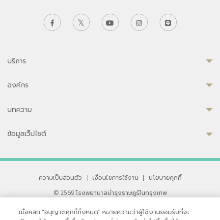
บริการ
องค์กร
บทความ
ข้อมูลเว็ปไซต์
ความเป็นส่วนตัว
|
เงื่อนไขการใช้งาน
|
นโยบายคุกกี้
© 2569 โรงพยาบาลบำรุงราษฎร์ในกรุงเทพ
ที่ได้รับการรับรองจาก JCI มาตรฐานโรงพยาบาลระดับสากล
เมื่อคลิก “อนุญาตคุกกี้ทั้งหมด” หมายความว่าผู้ใช้งานยอมรับที่จะ
33 สุขุมวิท ซอย 3 เขตวัฒนา กรุงเทพ 10110 ประเทศไทย