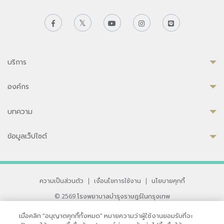
บริการ
องค์กร
บทความ
ข้อมูลเว็ปไซต์
ความเป็นส่วนตัว
|
เงื่อนไขการใช้งาน
|
นโยบายคุกกี้
© 2569 โรงพยาบาลบำรุงราษฎร์ในกรุงเทพ
ที่ได้รับการรับรองจาก JCI มาตรฐานโรงพยาบาลระดับสากล
เมื่อคลิก “อนุญาตคุกกี้ทั้งหมด” หมายความว่าผู้ใช้งานยอมรับที่จะ
33 สุขุมวิท ซอย 3 เขตวัฒนา กรุงเทพ 10110 ประเทศไทย