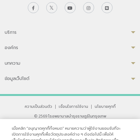
บริการ
องค์กร
บทความ
ข้อมูลเว็ปไซต์
ความเป็นส่วนตัว
|
เงื่อนไขการใช้งาน
|
นโยบายคุกกี้
© 2569 โรงพยาบาลบำรุงราษฎร์ในกรุงเทพ
ที่ได้รับการรับรองจาก JCI มาตรฐานโรงพยาบาลระดับสากล
เมื่อคลิก “อนุญาตคุกกี้ทั้งหมด” หมายความว่าผู้ใช้งานยอมรับที่จะ
33 สุขุมวิท ซอย 3 เขตวัฒนา กรุงเทพ 10110 ประเทศไทย
เปิดการใช้งานคุกกี้เพื่อวัตถุประสงค์ต่าง ๆ ดังต่อไปนี้ เพื่อให้
หากท่านมีข้อคิดเห็นหรือปัญหาในการใช้เว็บไซต์ของเรา