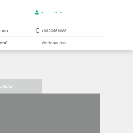
TH
่อเรา
+66 2066 8888
พทย์
ติดต่อสอบถาม
ูนย์รักษา