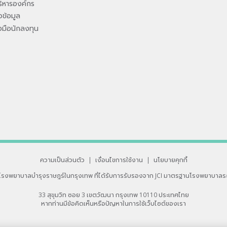
ิหารองค์กร
ข้อมูล
องมือนักลงทุน
ความเป็นส่วนตัว
|
เงื่อนไขการใช้งาน
|
นโยบายคุกกี้
โรงพยาบาลบำรุงราษฎร์ในกรุงเทพ
ที่ได้รับการรับรองจาก JCI มาตรฐานโรงพยาบาลร
33 สุขุมวิท ซอย 3 เขตวัฒนา กรุงเทพ 10110 ประเทศไทย
หากท่านมีข้อคิดเห็นหรือปัญหาในการใช้เว็บไซต์ของเรา