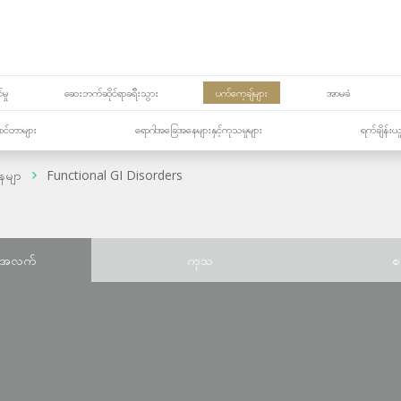
မှု
ဆေးဘက်ဆိုင်ရာခရီးသွား
ပက်ကေ့ချ်များ
အာမခံ
့၏စင်တာများ
ရောဂါအခြေအနေများနှင့်ကုသမှုများ
ရက်ချိန်းယ
ေမျာ
Functional GI Disorders
်အလက်
ကုသ
စ