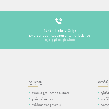
1378 (Thailand Only)
Emergencies - Appointments - Ambulance
နေ့စဉ် ၂၄ နာရီ အသင့်ရှိနေပါသည်။
လှုပ်ရှားမှု
ကော်ပို
စာအုပ်ခန့်အပ်တာဝန်ပေးခြင်း
ရင်းနှ
စုံစမ်းစစ်ဆေးရေး
ကော်
တစ်ဦးဆရာဝန်ကိုရှာပါ
သတင်