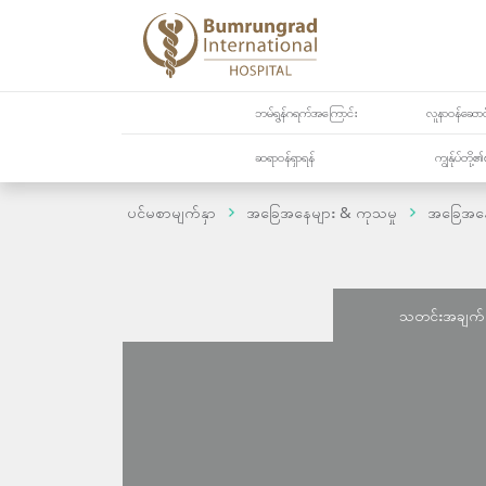
ဘမ်ရွန်ဂရက်အကြောင်း
လူနာဝန်ဆောင်
ဆရာဝန်ရှာရန်
ကျွန်ုပ်တို
ပင်မစာမျက်နှာ
အခြေအနေများ & ကုသမှု
အခြေအန
သတင်းအချက