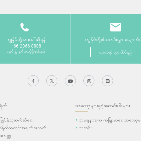
ကျွန်ုပ်တို့အားခေါ်ဆိုရန်
ကျွန်ုပ်တို့၏သတင်းလွှာ လျှောက်
+66 2066 8888
နေ့စဉ် ၂၄ နာရီ အသင့်ရှိနေပါသည်။
ယခုစာရင်းသွင်းပါဝင်မည်
ရိတ်
ဘလော့များနှင့်ဆောင်းပါးများ
ီးမြှုပ်နှံသူဆက်ဆံရေး
ဘမ်ရွန်ဂရက် ကနျြးမာရေးဘလော့မျ
ပိုရိတ်သတင်းအချက်အလက်
သတင်း
းကဏ္ဍ