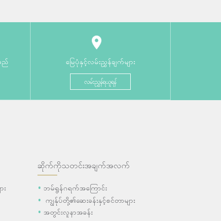
မည်
မြေပုံနှင့်လမ်းညွှန်ချက်များ
လမ်းညွှန်ရယူရန်
ဆိုက်ကိုသတင်းအချက်အလက်
ား
ဘမ်ရွန်ဂရက်အကြောင်း
ကျွန်ုပ်တို့၏ဆေးခန်းနှင့်စင်တာများ
အတွင်းလူနာအခန်း