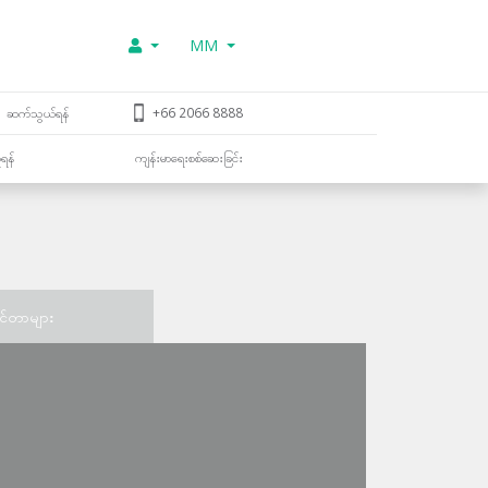
MM
ဆက်သွယ်ရန်
+66 2066 8888
ူရန်
ကျန်းမာရေးစစ်ဆေးခြင်း
င်တာများ