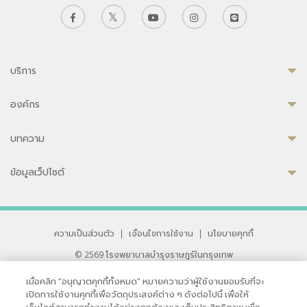
บริการ
องค์กร
บทความ
ข้อมูลเว็ปไซต์
ความเป็นส่วนตัว
|
เงื่อนไขการใช้งาน
|
นโยบายคุกกี้
© 2569 โรงพยาบาลบำรุงราษฎร์ในกรุงเทพ
ที่ได้รับการรับรองจาก JCI มาตรฐานโรงพยาบาลระดับสากล
เมื่อคลิก “อนุญาตคุกกี้ทั้งหมด” หมายความว่าผู้ใช้งานยอมรับที่จะ
33 สุขุมวิท ซอย 3 เขตวัฒนา กรุงเทพ 10110 ประเทศไทย
เปิดการใช้งานคุกกี้เพื่อวัตถุประสงค์ต่าง ๆ ดังต่อไปนี้ เพื่อให้
หากท่านมีข้อคิดเห็นหรือปัญหาในการใช้เว็บไซต์ของเรา