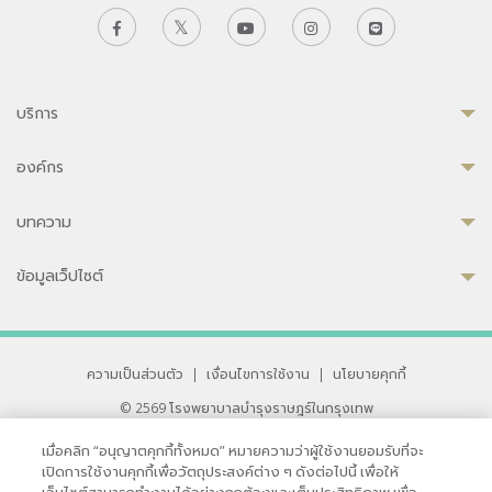
บริการ
องค์กร
บทความ
ข้อมูลเว็ปไซต์
ความเป็นส่วนตัว
|
เงื่อนไขการใช้งาน
|
นโยบายคุกกี้
© 2569 โรงพยาบาลบำรุงราษฎร์ในกรุงเทพ
ที่ได้รับการรับรองจาก JCI มาตรฐานโรงพยาบาลระดับสากล
เมื่อคลิก “อนุญาตคุกกี้ทั้งหมด” หมายความว่าผู้ใช้งานยอมรับที่จะ
33 สุขุมวิท ซอย 3 เขตวัฒนา กรุงเทพ 10110 ประเทศไทย
เปิดการใช้งานคุกกี้เพื่อวัตถุประสงค์ต่าง ๆ ดังต่อไปนี้ เพื่อให้
หากท่านมีข้อคิดเห็นหรือปัญหาในการใช้เว็บไซต์ของเรา