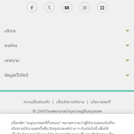
บริการ
องค์กร
บทความ
ข้อมูลเว็ปไซต์
ความเป็นส่วนตัว
|
เงื่อนไขการใช้งาน
|
นโยบายคุกกี้
© 2569 โรงพยาบาลบำรุงราษฎร์ในกรุงเทพ
ที่ได้รับการรับรองจาก JCI มาตรฐานโรงพยาบาลระดับสากล
เมื่อคลิก “อนุญาตคุกกี้ทั้งหมด” หมายความว่าผู้ใช้งานยอมรับที่จะ
33 สุขุมวิท ซอย 3 เขตวัฒนา กรุงเทพ 10110 ประเทศไทย
เปิดการใช้งานคุกกี้เพื่อวัตถุประสงค์ต่าง ๆ ดังต่อไปนี้ เพื่อให้
หากท่านมีข้อคิดเห็นหรือปัญหาในการใช้เว็บไซต์ของเรา