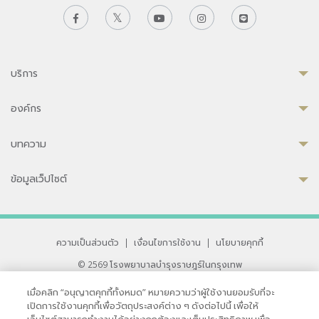
บริการ
องค์กร
บทความ
ข้อมูลเว็ปไซต์
ความเป็นส่วนตัว
|
เงื่อนไขการใช้งาน
|
นโยบายคุกกี้
© 2569 โรงพยาบาลบำรุงราษฎร์ในกรุงเทพ
ที่ได้รับการรับรองจาก JCI มาตรฐานโรงพยาบาลระดับสากล
เมื่อคลิก “อนุญาตคุกกี้ทั้งหมด” หมายความว่าผู้ใช้งานยอมรับที่จะ
33 สุขุมวิท ซอย 3 เขตวัฒนา กรุงเทพ 10110 ประเทศไทย
เปิดการใช้งานคุกกี้เพื่อวัตถุประสงค์ต่าง ๆ ดังต่อไปนี้ เพื่อให้
หากท่านมีข้อคิดเห็นหรือปัญหาในการใช้เว็บไซต์ของเรา