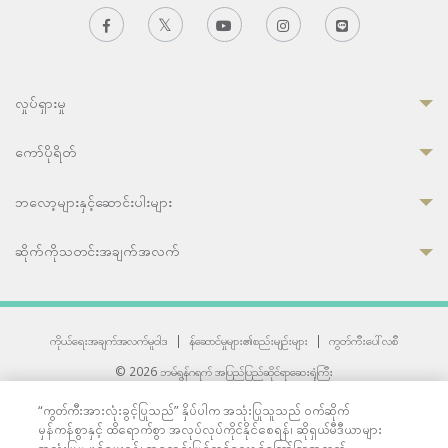
လှုပ်ရှားမှု
ကော်ပိုရိတ်
ဘလော့များနှင့်ဆောင်းပါးများ
ဆိုက်ကိုသတင်းအချက်အလက်
ကိုယ်ရေးအချက်အလက်မူဝါဒ
|
န်ဆောင်မှုများ၏စည်းမျဉ်းများ
|
ကွတ်ကီးပေါ်လစီ
© 2026 ဘမ်ရွန်ဂရက် အပြည်ပြည်ဆိုင်ရာဆေးရုံကြီး
တစ်ဦးကပူးတွဲကော်မရှင်အင်တာနေရှင်နယ် (JCI) အသိအမှတ်ပြုဆေးရုံ
“ကွတ်ကီးအားလုံးခွင့်ပြုသည်” နှိပ်ပါက အသုံးပြုသူသည် ဝက်ဆိုက်
33 Sukhumvit 3, Wattana, Bangkok 10110 Thailand.
မှန်ကန်စွာနှင့် ထိရောက်စွာ အလုပ်လုပ်ကိုင်နိုင်စေရန်၊ ဆိုရှယ်မီဒီယာများ
All rights reserved.