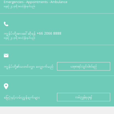
Emergencies - Appointments - Ambulance
နေ့စဉ် ၂၄ နာရီ အသင့်ရှိနေပါသည်။
ကျွန်ုပ်တို့အားခေါ်ဆိုရန်
+66 2066 8888
နေ့စဉ် ၂၄ နာရီ အသင့်ရှိနေပါသည်။
ကျွန်ုပ်တို့၏သတင်းလွှာ လျှောက်မည်
ယခုစာရင်းသွင်းပါဝင်မည်
မြေပုံနှင့်လမ်းညွှန်ချက်များ
လမ်းညွှန်ရယူရန်