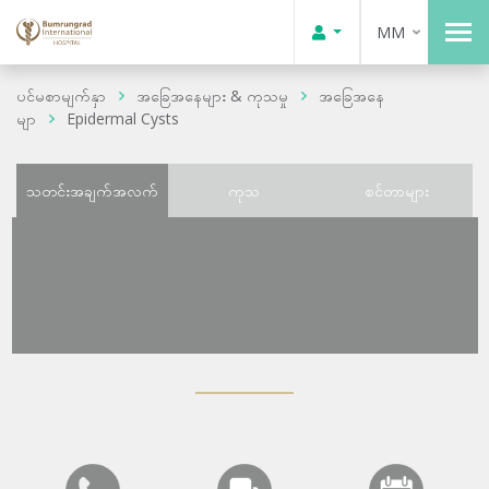
MM
ပင်မစာမျက်နှာ
အခြေအနေများ & ကုသမှု
အခြေအနေ
မျာ
Epidermal Cysts
သတင်းအချက်အလက်
ကုသ
စင်တာများ