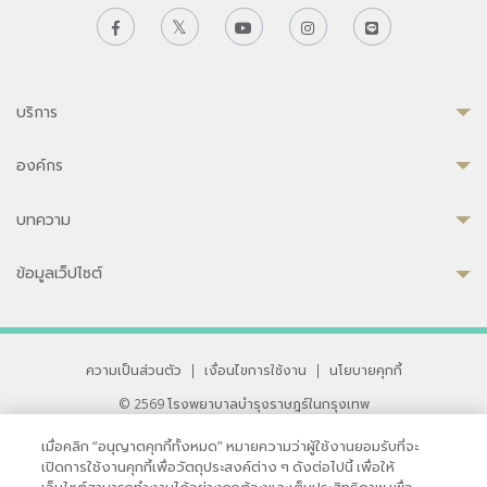
บริการ
องค์กร
บทความ
ข้อมูลเว็ปไซต์
ความเป็นส่วนตัว
|
เงื่อนไขการใช้งาน
|
นโยบายคุกกี้
© 2569 โรงพยาบาลบำรุงราษฎร์ในกรุงเทพ
ที่ได้รับการรับรองจาก JCI มาตรฐานโรงพยาบาลระดับสากล
เมื่อคลิก “อนุญาตคุกกี้ทั้งหมด” หมายความว่าผู้ใช้งานยอมรับที่จะ
33 สุขุมวิท ซอย 3 เขตวัฒนา กรุงเทพ 10110 ประเทศไทย
เปิดการใช้งานคุกกี้เพื่อวัตถุประสงค์ต่าง ๆ ดังต่อไปนี้ เพื่อให้
หากท่านมีข้อคิดเห็นหรือปัญหาในการใช้เว็บไซต์ของเรา