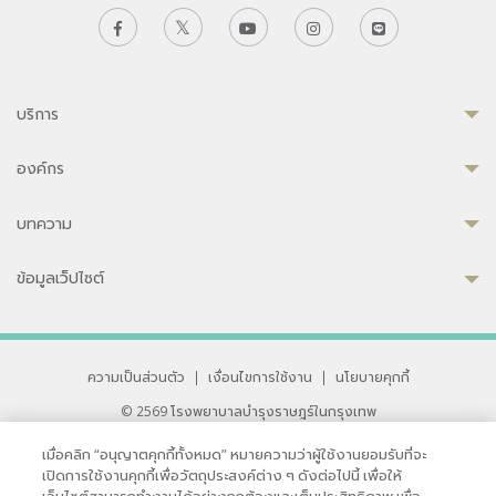
บริการ
องค์กร
บทความ
ข้อมูลเว็ปไซต์
ความเป็นส่วนตัว
|
เงื่อนไขการใช้งาน
|
นโยบายคุกกี้
© 2569 โรงพยาบาลบำรุงราษฎร์ในกรุงเทพ
ที่ได้รับการรับรองจาก JCI มาตรฐานโรงพยาบาลระดับสากล
เมื่อคลิก “อนุญาตคุกกี้ทั้งหมด” หมายความว่าผู้ใช้งานยอมรับที่จะ
33 สุขุมวิท ซอย 3 เขตวัฒนา กรุงเทพ 10110 ประเทศไทย
เปิดการใช้งานคุกกี้เพื่อวัตถุประสงค์ต่าง ๆ ดังต่อไปนี้ เพื่อให้
หากท่านมีข้อคิดเห็นหรือปัญหาในการใช้เว็บไซต์ของเรา