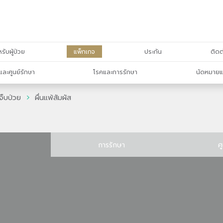
รับผู้ป่วย
แพ็กเกจ
ประกัน
ติดต
และศูนย์รักษา
โรคและการรักษา
นัดหมายแ
จ็บป่วย
ผื่นแพ้สัมผัส
การรักษา
ศ