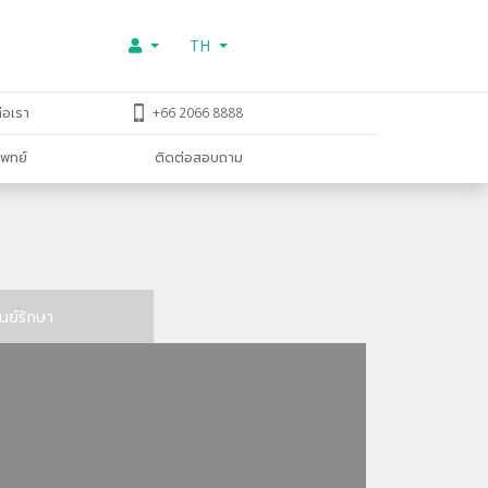
TH
่อเรา
+66 2066 8888
พทย์
ติดต่อสอบถาม
ูนย์รักษา