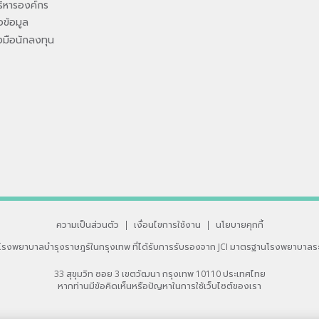
ิหารองค์กร
ข้อมูล
องมือนักลงทุน
ความเป็นส่วนตัว
|
เงื่อนไขการใช้งาน
|
นโยบายคุกกี้
โรงพยาบาลบำรุงราษฎร์ในกรุงเทพ
ที่ได้รับการรับรองจาก JCI มาตรฐานโรงพยาบาลร
33 สุขุมวิท ซอย 3 เขตวัฒนา กรุงเทพ 10110 ประเทศไทย
หากท่านมีข้อคิดเห็นหรือปัญหาในการใช้เว็บไซต์ของเรา