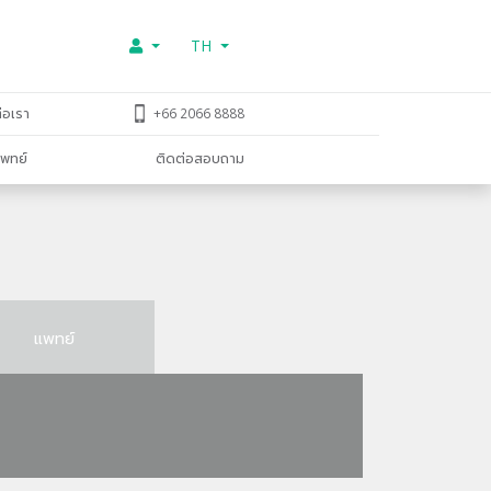
TH
่อเรา
+66 2066 8888
พทย์
ติดต่อสอบถาม
แพทย์